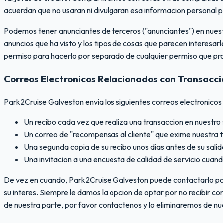
acuerdan que no usaran ni divulgaran esa informacion personal p
Podemos tener anunciantes de terceros ("anunciantes") en nuestr
anuncios que ha visto y los tipos de cosas que parecen interesa
permiso para hacerlo por separado de cualquier permiso que pro
Correos Electronicos Relacionados con Transacc
Park2Cruise Galveston envia los siguientes correos electronicos
Un recibo cada vez que realiza una transaccion en nuestro 
Un correo de "recompensas al cliente" que exime nuestra t
Una segunda copia de su recibo unos dias antes de su salid
Una invitacion a una encuesta de calidad de servicio cuand
De vez en cuando, Park2Cruise Galveston puede contactarlo por 
su interes. Siempre le damos la opcion de optar por no recibir co
de nuestra parte, por favor contactenos y lo eliminaremos de nue