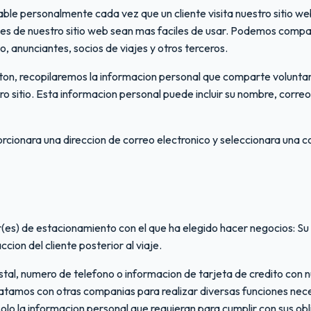
ble personalmente cada vez que un cliente visita nuestro sitio web
nes de nuestro sitio web sean mas faciles de usar. Podemos compa
 anunciantes, socios de viajes y otros terceros.
ton, recopilaremos la informacion personal que comparte volunt
ro sitio. Esta informacion personal puede incluir su nombre, correo
oporcionara una direccion de correo electronico y seleccionara una
es) de estacionamiento con el que ha elegido hacer negocios: Su n
cion del cliente posterior al viaje.
ostal, numero de telefono o informacion de tarjeta de credito co
tratamos con otras companias para realizar diversas funciones nec
olo la informacion personal que requieran para cumplir con sus ob